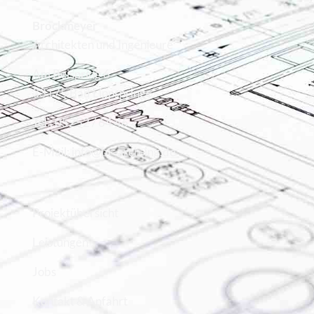
Brockmeyer
Architekten und Ingenieure
Am Beispring 6
33175 Bad Lippspringe
Tel.: 05252 / 64 46
E-Mail: info@br-arch-ing.de
Projektübersicht
Leistungen
Jobs
Kontakt & Anfahrt