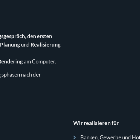
gsgespräch
, den
ersten
 Planung
und
Realisierung
Rendering
am Computer.
ngsphasen nach der
Wir realisieren für
Banken, Gewerbe und Hot