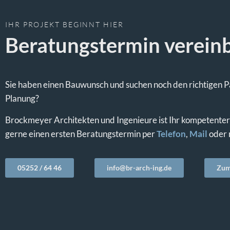
IHR PROJEKT BEGINNT HIER
Beratungstermin verein
Sie haben einen Bauwunsch und suchen noch den richtigen Pa
Planung?
Brockmeyer Architekten und Ingenieure ist Ihr kompetenter
gerne einen ersten Beratungstermin per
Telefon
,
Mail
oder 
05252 / 64 46
info@br-arch-ing.de
Zum