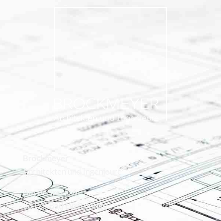
Brockmeyer
Architekten und Ingenieure
Am Beispring 6
33175 Bad Lippspringe