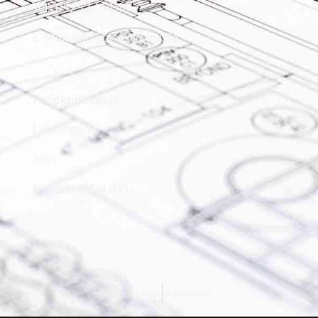
Tel.: 05252 / 64 46
E-Mail: info@br-arch-ing.de
Projektübersicht
Leistungen
Jobs
Kontakt & Anfahrt
Datenschutz
Impressum