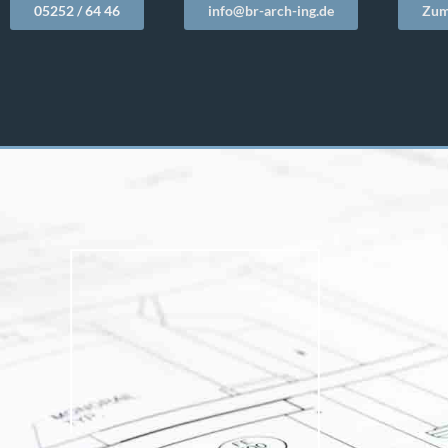
05252 / 64 46
info@br-arch-ing.de
Zum