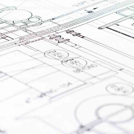
Architekten und Ingenieure
Am Beispring 6
33175 Bad Lippspringe
Tel.: 05252 / 64 46
E-Mail: info@br-arch-ing.de
Projektübersicht
Leistungen
Jobs
Kontakt & Anfahrt